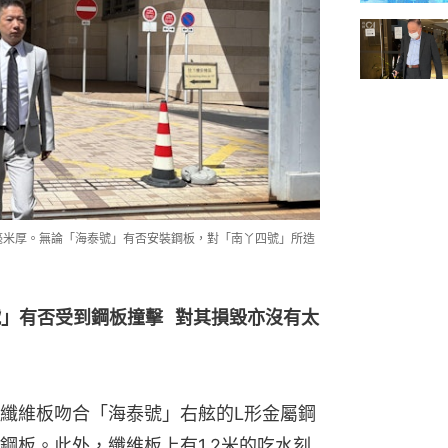
2毫米厚。無論「海泰號」有否安裝鋼板，對「南丫四號」所造
」有否受到鋼板撞擊   對其損毀亦沒有太
纖維板吻合「海泰號」右舷的L形金屬鋼
鋼板。此外，纖維板上有1.2米的吃水刻