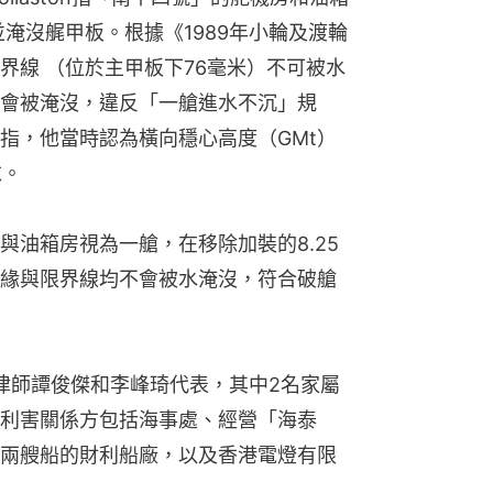
淹沒艉甲板。根據《1989年小輪及渡輪
界線 （位於主甲板下76毫米）不可被水
會被淹沒，違反「一艙進水不沉」規
指，他當時認為橫向穩心高度（GMt）
求。
與油箱房視為一艙，在移除加裝的8.25
緣與限界線均不會被水淹沒，符合破艙
律師譚俊傑和李峰琦代表，其中2名家屬
利害關係方包括海事處、經營「海泰
兩艘船的財利船廠，以及香港電燈有限