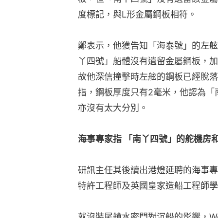
度標記，與L形金屬鋼板相符。
鄭表示，他獲告知「海泰號」的左舷
丫四號」船體沒有遺留金屬鋼板，加
故他深信撞擊時左舷的鋼板已經脫落
指，鋼板厚度只有2毫米，他認為「
亦沒有太大分別。
海事專家指 「南丫四號」的舵機房
研訊主任其後讀出港燈延聘的海事專家Ew
特許工程師及英國皇家造船工程師學會
就沒裝尾艙水密門對沉船的影響，Wol