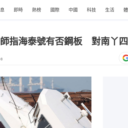
息
即時
熱榜
國際
中國
科技
生活
體
師指海泰號有否鋼板 對南丫四
08