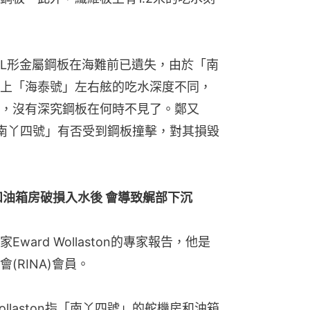
L形金屬鋼板在海難前已遺失，由於「南
上「海泰號」左右舷的吃水深度不同，
，沒有深究鋼板在何時不見了。鄭又
南丫四號」有否受到鋼板撞擊，對其損毀
和油箱房破損入水後 會導致艉部下沉
ard Wollaston的專家報告，他是
(RINA)會員。
laston指「南丫四號」的舵機房和油箱