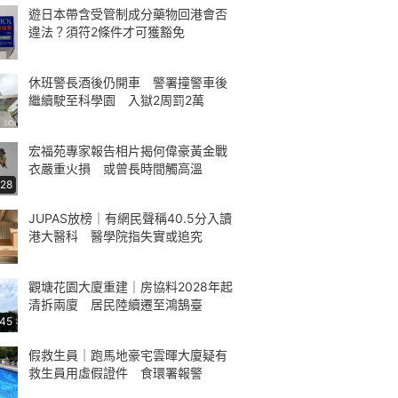
遊日本帶含受管制成分藥物回港會否
違法？須符2條件才可獲豁免
休班警長酒後仍開車 警署撞警車後
繼續駛至科學園 入獄2周罰2萬
宏福苑專家報告相片揭何偉豪黃金戰
衣嚴重火損 或曾長時間觸高溫
:28
JUPAS放榜｜有網民聲稱40.5分入讀
港大醫科 醫學院指失實或追究
觀塘花園大廈重建｜房協料2028年起
清拆兩廈 居民陸續遷至鴻鵠臺
:45
假救生員｜跑馬地豪宅雲暉大廈疑有
救生員用虛假證件 食環署報警