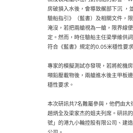
房破損入水後，會導致艉部下沉 ，並
驗船指引》（藍書）及相關文件，限
淹沒，若把兩艙視為一艙，限界線便
定。然而，時任驗船主任梁學維供詞
符合《藍書》規定的0.05米穩性要
專家的模擬測試亦發現，若將舵機房
噸鉛壓載物後，兩艙進水後主甲板邊
穩性要求。
本次研訊共7名難屬參與，他們由大
趙炳全及梁家杰的姐夫列席。研訊的
號」的港九小輪控股有限公司、建造
公司。