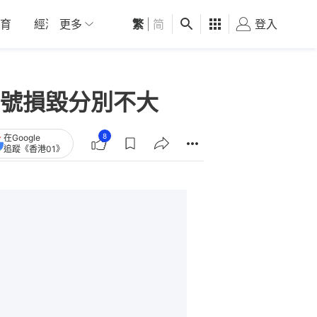
育
經濟
更多
01深圳
繁
觀點
|
简
健康
好食玩飛
登入
女
號損毀分別不大
8
在Google
追蹤《香港01》