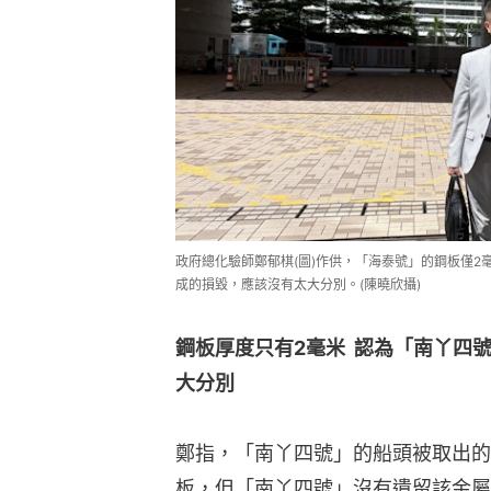
政府總化驗師鄭郁棋(圖)作供，「海泰號」的鋼板僅
成的損毀，應該沒有太大分別。(陳曉欣攝)
鋼板厚度只有2毫米  認為「南丫四號
大分別
鄭指，「南丫四號」的船頭被取出的
板，但「南丫四號」沒有遺留該金屬