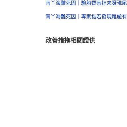
南丫海難死因｜驗船督察指未發現尾
南丫海難死因｜專家指若發現尾艙有
改善措拖相關證供