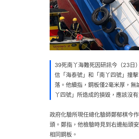
39死南丫海難死因研訊今（23
信「海泰號」和「南丫四號」撞擊
落。他續指，鋼板僅2毫米厚，無
丫四號」所造成的損毀，應該沒有
政府化驗所現任總化驗師鄭郁棋今作
頭。鄭指，他檢驗時見到右邊船頭安
相同鋼板。