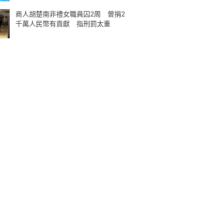
商人胡楚南非禮女職員囚2周 曾捐2
千萬人民幣有貢獻 指刑罰太重