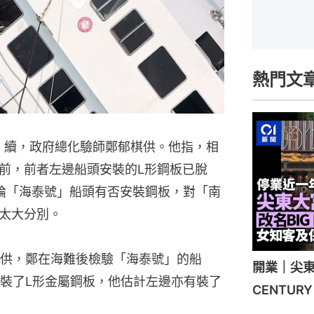
熱門文
日）續，政府總化驗師鄭郁棋供。他指，相
前，前者左邊船頭安裝的L形鋼板已脫
論「海泰號」船頭有否安裝鋼板，對「南
太大分別。
供，鄭在海難後檢驗「海泰號」的船
開業｜尖東
裝了L形金屬鋼板，他估計左邊亦有裝了
CENTU