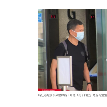
時任港燈船長梁鏡輝稱，知道「南丫四號」尾艙有通道