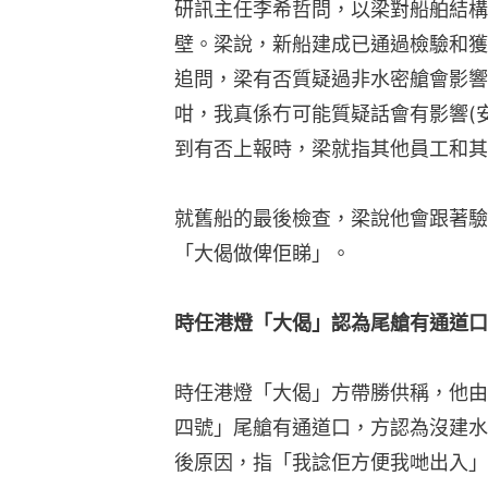
研訊主任李希哲問，以梁對船舶結構
壁。梁說，新船建成已通過檢驗和獲
追問，梁有否質疑過非水密艙會影響
咁，我真係冇可能質疑話會有影響(
到有否上報時，梁就指其他員工和其
就舊船的最後檢查，梁說他會跟著驗
「大偈做俾佢睇」。
時任港燈「大偈」認為尾艙有通道口 
時任港燈「大偈」方帶勝供稱，他由
四號」尾艙有通道口，方認為沒建水
後原因，指「我諗佢方便我哋出入」