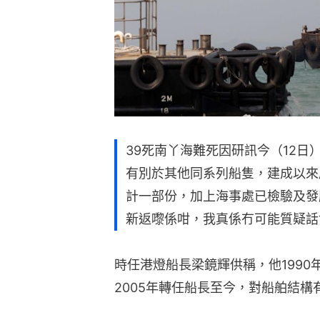
39死南丫海難死因研訊今（12
有別於其他同系列船隻，建成以來
計一部份，加上海事處已檢驗及發
新返嚟係咁，我真係冇可能質疑話
時任港燈船長梁鏡輝供稱，他199
2005年轉任船長至今，對船舶結構