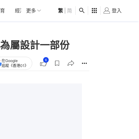
育
經濟
更多
01深圳
繁
觀點
|
简
健康
好食玩飛
登入
女
為屬設計一部份
6
在Google
追蹤《香港01》