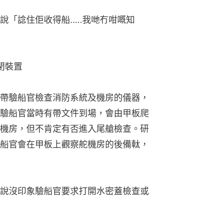
「諗住佢收得船.....我哋冇咁嘅知
閉裝置
帶驗船官檢查消防系統及機房的儀器，
驗船官當時有帶文件到場，會由甲板爬
機房，但不肯定有否進入尾艙檢查。研
船官會在甲板上觀察舵機房的後備軚，
說沒印象驗船官要求打開水密蓋檢查或