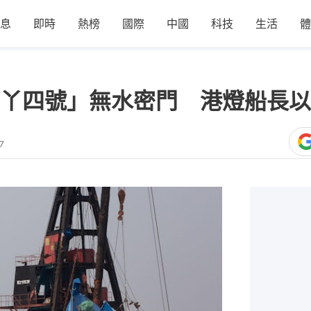
息
即時
熱榜
國際
中國
科技
生活
體
丫四號」無水密門 港燈船長以
7