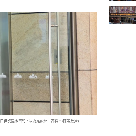
口但沒建水密門，以為是設計一部份。(陳曉欣攝)