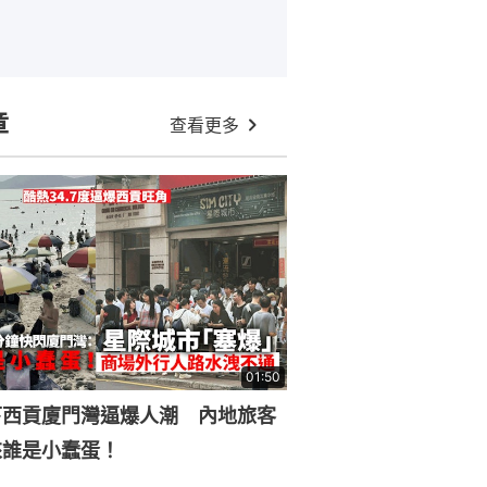
章
查看更多
01:50
下西貢廈門灣逼爆人潮 內地旅客
來誰是小蠢蛋！