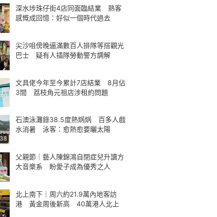
深水埗珠仔街4店同面臨結業 熟客
感慨成回憶：好似一個時代過去
尖沙咀傍晚逼滿數百人排隊等搭觀光
巴士 疑有人插隊勞動警方調解
文具佬今年至今累計7店結業 8月佔
3間 荔枝角元祖店涉租約問題
石澳泳灘錄38.5度熱焫焫 百多人戲
水消暑 泳客：愈熱愈要曬太陽
:38
父親節｜藝人陳錦鴻自閉症兒升讀方
大音樂系 盼愛子成為優秀之人
北上南下｜周六約21.9萬內地客訪
港 黃金周後新高 40萬港人北上