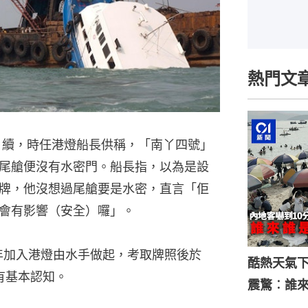
熱門文
日）續，時任港燈船長供稱，「南丫四號」
尾艙便沒有水密門。船長指，以為是設
牌，他沒想過尾艙要是水密，直言「佢
會有影響（安全）囉」。
0年加入港燈由水手做起，考取牌照後於
酷熱天氣
有基本認知。
震驚︰誰