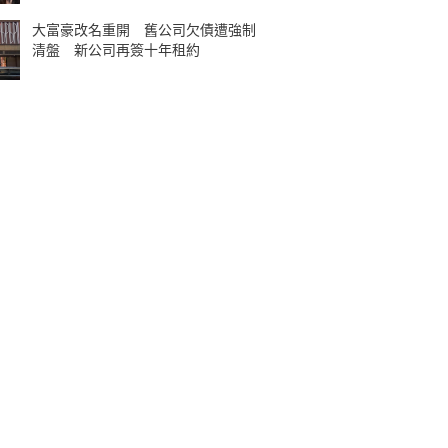
大富豪改名重開 舊公司欠債遭強制
清盤 新公司再簽十年租約