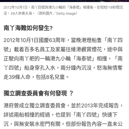
2012年10月1日，南丫四號與港九小輪的「海泰號」相撞後，在短短118秒間沉
沒，39人命喪大海。（資料圖片／Getty Image）
南丫海難如何發生?
2012年10月1日國慶63周年，當晚港燈船隻「南丫四
號」載着百多名員工及家屬往維港觀賞煙花，途中與
正駛向南丫舥的一輛港九小輪「海泰號」相撞，「南
丫四號」船身穿孔入水，兩分鐘內沉沒，怒海無情奪
走39條人命，包括8名兒童。
獨立調查委員會有何發現 ？
港府曾成立獨立調查委員會，並於2013年完成報告，
詳述兩船相撞的經過，也提到「南丫四號」快速下
沉，與無安裝水密門有關。但部份報告內容一直未公