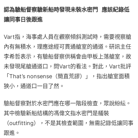
認為驗船督察驗新船時發現未裝水密門   應該紀錄低
讓同事日後跟進
Vart指，海事處人員在觀察傾斜測試時，需要視察艙
內有無積水，理應途經可貫通艙室的通道。研訊主任
李希哲表示，有驗船督察供稱會由甲板上落艙室，故
未發現尾艙通道口，問Vart的看法。對此，Vart批評
「That’s nonsense（簡直荒謬）」，指出艙室面積
狹小，通道口一目了然。
驗船督察對於水密門應在哪一階段檢查，眾說紛紜。
其中檢驗新船結構的馮偉文指水密門是艤裝
（outfitting），不是其檢查範圍，無需記錄低讓同事
跟進。