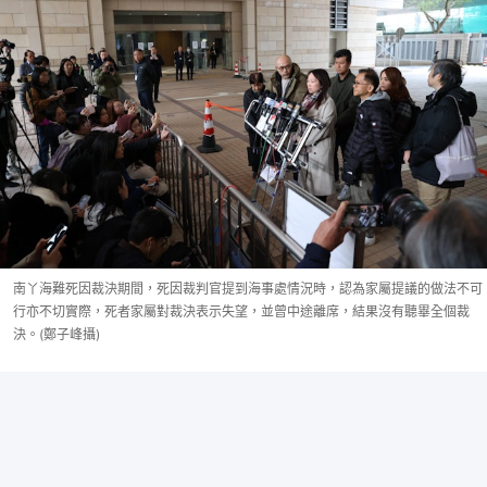
南丫海難死因裁決期間，死因裁判官提到海事處情況時，認為家屬提議的做法不可
行亦不切實際，死者家屬對裁決表示失望，並曾中途離席，結果沒有聽畢全個裁
決。(鄭子峰攝)