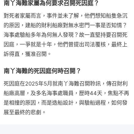
南丫海難家屬為何要求召開死因庭？
對死者家屬而言，事件並未了解，他們想知船隻急沉
的原因，建船的財利船廠對無水密門一事是否知情？
海事處驗船多年為何無人發現？故一直堅持要召開死
因庭，一爭就是十年，他們曾提出司法覆核，最終上
訴得直，獲准召開。
南丫海難的死因庭何時召開？
死因庭在2025年5月就南丫海難召開聆訊，傳召財利
船廠高層，及多名海事處職員，歷時44天，焦點不再
是相撞的原因，而是造船設計，與驗船過程，如何發
展至最終的悲劇。