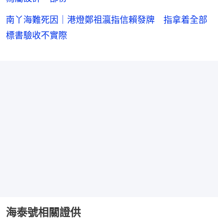
南丫海難死因｜港燈鄭祖瀛指信賴發牌 指拿着全部
標書驗收不實際
海泰號相關證供