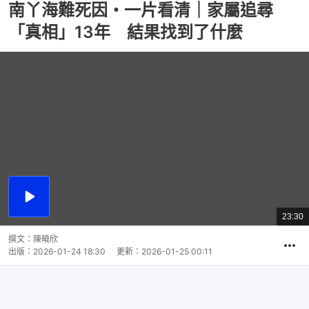
南丫海難死因・一片看清｜家屬追尋
「真相」13年 結果找到了什麼
播
放
23:30
總
影
共
片
時
撰文：
陳曉欣
間
出版：
2026-01-24 18:30
更新：
2026-01-25 00:11