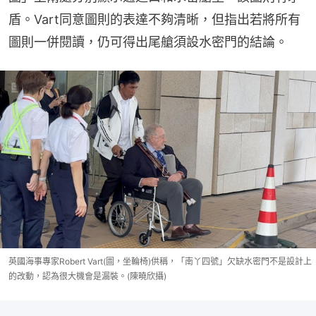
盾。Vart同意圖則的表達不夠清晰，但指出若將所有
圖則一併閱讀，仍可得出尾艙須設水密門的結論。
英國海事專家Robert Vart(圖，坐輪椅)供稱，「南丫四號」欠缺水密門不是設計上
的改動，認為很大機會是漏裝。(陳曉欣攝)