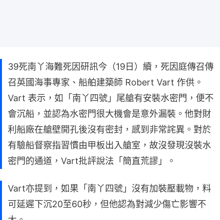
39死南丫海難死因研訊今（19日）續，死因庭傳召傳
召英國海事專家、船舶建築師 Robert Vart 作供。
Vart 表示，如「南丫四號」尾艙有安裝水密門，便不
會沉船，並認為水密門很大機會是意外漏裝。他對財
利船廠在艙壁開孔後沒有密封，感到非常詫異。對於
有驗船督察指習慣由甲板出入艙室，故沒發現沒裝水
密門的通道，Vart批評說法「簡直荒謬」。
Vart亦提到，如果「南丫四號」沒有加裝壓載物，料
可延遲下沉20至60秒，但他認為對減少傷亡影響不
大。