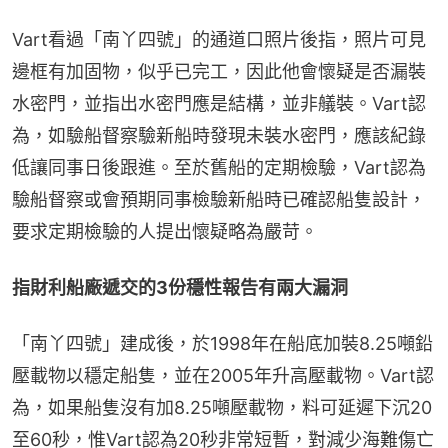
Vart看過「南丫四號」的通道口照片後指，照片可見
邊框有加固物，似乎已完工，因此他會懷疑是否漏裝
水密門，並指出水密門應是結構，並非艤裝。Vart認
為，如驗船督察驗新船時發現未裝水密門，應該紀錄
低讓同事日後跟進。至於舊船的定期檢驗，Vart認為
驗船督察或會預期同事檢驗新船時已確認船隻設計，
要求定期檢驗的人提出懷疑略為嚴苛。
指財利船廠遞交的3份穩性報告有兩大漏洞
「南丫四號」建成後，於1998年在船底加裝8.25噸鉛
壓載物以穩定船隻，並在2005年升高壓載物。Vart認
為，如果船隻沒有加8.25噸壓載物，料可延遲下沉20
至60秒，惟Vart認為20秒非常短暫，對減少海難傷亡