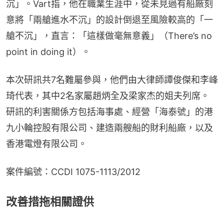
沉」。Vart指，他在職業生涯中，從未見過有船廠刻
意將「兩艙進水不沉」的設計倒退至風險較高的「一
艙不沉」，直言：「這樣做毫無意義」（There’s no 
point in doing it）。
本次研訊共7名難屬參與，他們由大律師譚俊傑和李峰
琦代表，其中2名家屬趙炳全及梁家杰的姐夫列席。
研訊的利害關係方包括海事處、經營「海泰號」的港
九小輪控股有限公司、建造兩艘船的財利船廠，以及
香港電燈有限公司。
案件編號：CCDI 1075-1113/2012
改善措拖相關證供