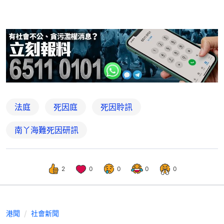
法庭
死因庭
死因聆訊
南丫海難死因研訊
2
0
0
0
0
港聞
社會新聞