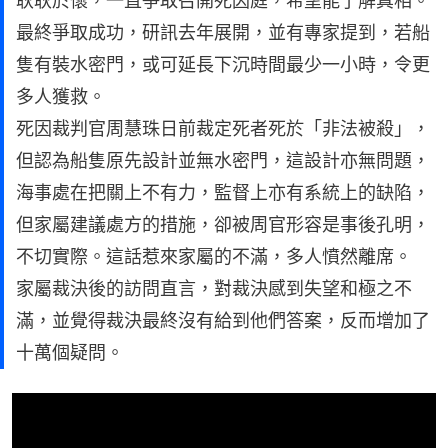
耿耿於懷，一直爭取召開死因庭，希望能了解真相。
最終爭取成功，研訊去年展開，並有專家提到，若船
隻有裝水密門，或可延長下沉時間最少一小時，令更
多人獲救。
死因裁判官周慧珠日前裁定死者死於「非法被殺」，
但認為船隻原先設計並無水密門，這設計亦無問題，
海事處在把關上不有力，監督上亦有系統上的缺陷，
但家屬建議處方的措施，卻被周官形容是事後孔明，
不切實際。這話惹來家屬的不滿，多人憤然離席。
家屬裁決後的訪問直言，對裁決感到失望和極之不
滿，並覺得裁決最終沒有給到他們答案，反而增加了
十萬個疑問。