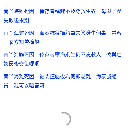
南丫海難死因｜倖存者稱趕不及穿救生衣 母與子女
失散後永別
南丫海難死因｜海泰號猛撞船員未答發生何事 乘客
回家方知曾撞船
南丫海難死因｜倖存者墮海求生仍不忘救人 憶與亡
姊最後交集哽咽
南丫海難死因｜被問撞船後為何即駛離 海泰號船
員：我可以唔答嘛