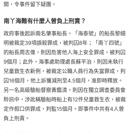
開，令事件留下疑團。
南丫海難有什麼人曾負上刑責？
政府事後起訴兩名肇事船長，「海泰號」的船長黎細
明被裁定39項誤殺罪成，被判囚8年；「南丫四號」
的船長周志偉，則因危害他人海上安全罪成，被判囚
9個月；此外，海事處助理處長蘇平治，則因未執行
兒童救生衣新例，被裁定公職人員行為失當罪成，判
囚16個月，他上訴獲減刑至4.5個月，准即時釋放。 
另一名高級驗船督察黃鑑清，則因在獨立調查委員會
聆訊中，涉訛稱驗船時船上有12件兒童救生衣，被裁
定作假口供罪成，判監15個月。即事件中共有4人曾
負上刑責。