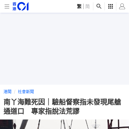
繁
|
简
港聞
社會新聞
南丫海難死因｜驗船督察指未發現尾艙
通道口 專家指說法荒謬