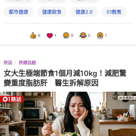
都市健康
健康飲食
健康2.0
01教煮
6
1
0
0
1
熱話
熱爆話題
女大生極端節食1個月減10kg！減肥驚
變重度脂肪肝 醫生拆解原因