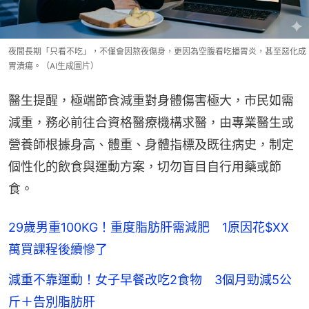
夜間長期「只看不吃」，不僅會因熬夜傷身，更因為空腹看吃播胃炎，甚至惡化成
胃潰瘍。（AI生成圖片）
醫生提醒，極端節食減重對身體傷害極大，市民如需
減重，務必前往合資格醫療機構求醫，由專業醫生或
營養師根據身高、體重、身體指標及既往病史，制定
個性化的飲食與運動方案，切勿盲目自行用藥或節
食。
29歲男重100KG！重度脂肪肝需減肥 1原因花$XX
萬買課程後續慘了
減重不靠運動！女子早餐改吃2食物 3個月勁減5公
斤＋告別脂肪肝