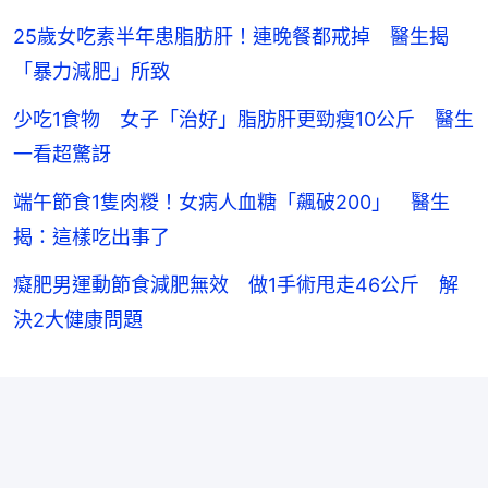
25歲女吃素半年患脂肪肝！連晚餐都戒掉 醫生揭
「暴力減肥」所致
少吃1食物 女子「治好」脂肪肝更勁瘦10公斤 醫生
一看超驚訝
端午節食1隻肉糉！女病人血糖「飆破200」 醫生
揭：這樣吃出事了
癡肥男運動節食減肥無效 做1手術甩走46公斤 解
決2大健康問題