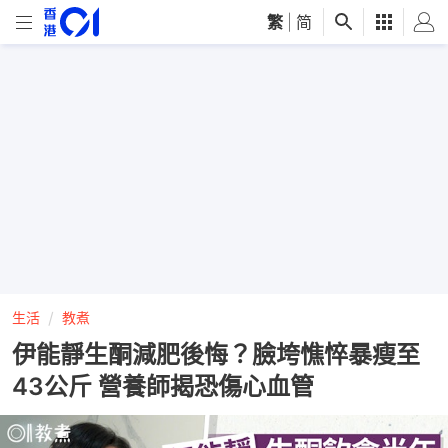
繁
|
简
生活
教煮
伊能靜生酮減肥後悔？臉垮憔悴暴瘦至
43公斤 營養師揭恐傷心血管