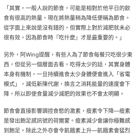
「其實，一般人說的節食，可能是相對於他平日的飲
食有很高的熱量，現在將熱量稍為降低便稱為節食。
從字面上來說是沒有錯的，但實際上對於減肥就未必
很有效，因為節食時『吃什麼』才是最重要的。」
另外，阿Wing提醒，有些人為了節食每餐只吃很少東
西，但從另一個層面去看，吃得太少的話，其實身體
本身有機制，一旦持續進食太少身體便會進入「省電
模式」，減低新陳代謝，換言之消耗能量的速度會下
降，所以即使食量減少減肥的效果也不會太明顯。
節食會直接影響調控食慾的激素，瘦素令下降—瘦素
是發出飽足感訊號的荷爾蒙。瘦素減少會讓你極難感
到飽足。除此之外亦會令飢餓素上升—飢餓素會猛烈