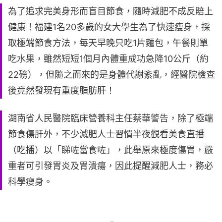
為了追求完美身形而盲目節食，隨時減肥不成反賠上
健康！福建1名20多歲的女大學生為了快速瘦身，採
取極端節食方法，每天早晚只吃1片麵包，午餐則單
吃水果，雖然短短1個月內體重成功急降10公斤（約
22磅），但隨之而來的是身體代謝紊亂，經醫院檢查
後竟然發現有重度脂肪肝！
湖南省人民醫院臨床營養科主任蔡華警告，除了極端
節食傷肝外，不少減肥人士習慣半夜觀看美食直播
（吃播）以「睇咗當食咗」，此舉原來極度傷胃，嚴
重者可引發胃炎及胃潰瘍，因此提醒減肥人士，務必
科學瘦身。