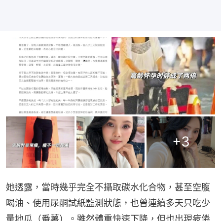
+
3
她透露，當時幾乎完全不攝取碳水化合物，甚至空腹
喝油、使用尿酮試紙監測狀態，也曾連續多天只吃少
量地瓜（番薯）。雖然體重快速下降，但也出現疲倦