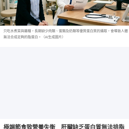
只吃水煮菜與雜糧，長期缺少肉類、蛋類及奶類等優質蛋白質的攝取，會導致人體
無法合成足夠的脂蛋白。（AI生成圖片）
極端節食致營養失衡 肝臟缺乏蛋白質無法排脂