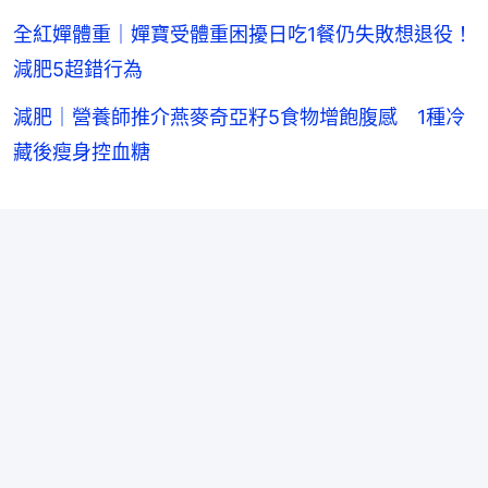
全紅嬋體重｜嬋寶受體重困擾日吃1餐仍失敗想退役！
減肥5超錯行為
減肥｜營養師推介燕麥奇亞籽5食物增飽腹感 1種冷
藏後瘦身控血糖