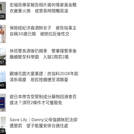
宏福苑專家報告相片揭何偉豪黃金戰
衣嚴重火損 或曾長時間觸高溫
:28
保險經紀涉姦酒醉女子 被告指事主
自稱30歲已婚 被她拉近後性交
休班警長酒後仍開車 警署撞警車後
繼續駛至科學園 入獄2周罰2萬
:57
觀塘花園大廈重建｜房協料2028年起
清拆兩廈 居民陸續遷至鴻鵠臺
:45
遊日本帶含受管制成分藥物回港會否
違法？須符2條件才可獲豁免
Save Lily｜Danny父母強調無犯法卻
遭懲罰 望子能獲安排合適住處
:00