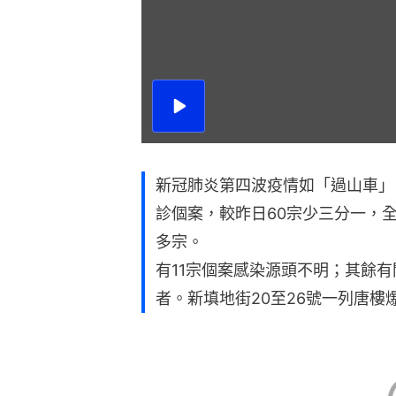
播
放
影
片
新冠肺炎第四波疫情如「過山車」
診個案，較昨日60宗少三分一，
多宗。
有11宗個案感染源頭不明；其餘
者。新填地街20至26號一列唐樓