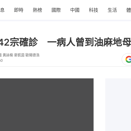
息
即時
熱榜
國際
中國
科技
生活
體
｜增42宗確診 一病人曾到油麻地
霞 黃詠榆 麥凱茵 歐陽德浩
50