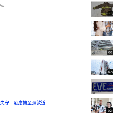
32
00
02
失守　疫廈擴至彌敦道
02