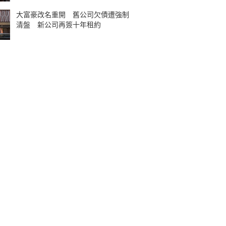
大富豪改名重開 舊公司欠債遭強制
清盤 新公司再簽十年租約