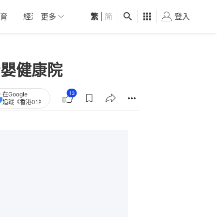
育
經濟
更多
01深圳
繁
觀點
|
简
健康
好食玩飛
登入
女
母嬰健康院
13
在Google
追蹤《香港01》