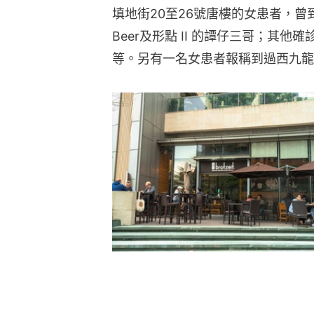
填地街20至26號唐樓的女患者，曾到過元朗
Beer及形點 II 的譚仔三哥；其
等。另有一名女患者報稱到過西九龍