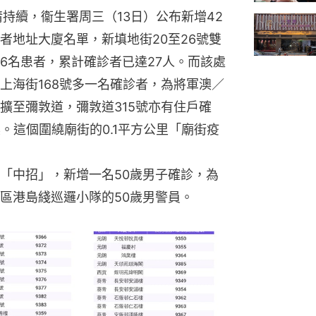
情持續，衞生署周三（13日）公布新增42
者地址大廈名單，新填地街20至26號雙
6名患者，累計確診者已達27人。而該處
上海街168號多一名確診者，為將軍澳／
擴至彌敦道，彌敦道315號亦有住戶確
。這個圍繞廟街的0.1平方公里「廟街疫
「中招」，新增一名50歲男子確診，為
區港島綫巡邏小隊的50歲男警員。