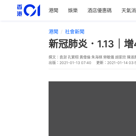
港聞
娛樂
酒店優惠碼
天氣消
港聞
社會新聞
新冠肺炎．1.13
撰文：
袁澍 孔繁栩 黃偉倫 朱海棋 勞敏儀 胡家欣 陳淑
出版：
2021-01-13 07:40
更新：
2021-01-14 03: