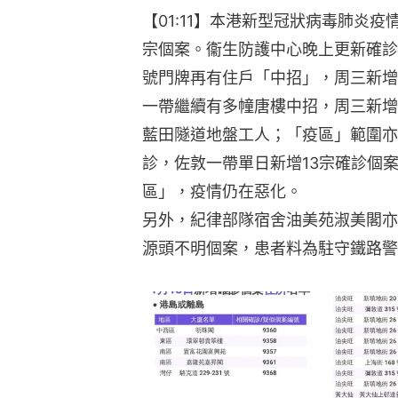
【01:11】本港新型冠狀病毒肺炎疫
宗個案。衞生防護中心晚上更新確診
號門牌再有住戶「中招」，周三新增
一帶繼續有多幢唐樓中招，周三新增
藍田隧道地盤工人；「疫區」範圍亦
診，佐敦一帶單日新增13宗確診個案
區」，疫情仍在惡化。
另外，紀律部隊宿舍油美苑淑美閣亦
源頭不明個案，患者料為駐守鐵路警