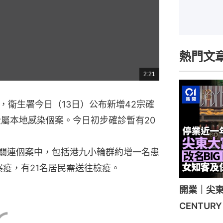
熱門文
2:21
總
共
時
間
，衞生署今日（13日）公布新增42宗確
全屬本地感染個案。今日初步確診暫有20
有關連個案中，包括港九小輪群約增一名患
爆疫，有21名居民需送往檢疫。
開業｜尖東
CENTU