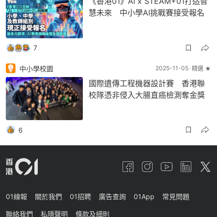
《香港01》AI x STEAM+01打造智
慧未來 中小學AI挑戰賽接受報名
7
中小學校園
2025-11-05
精選 ★
國際遺傳工程機器設計賽 香港聯
校隊憑非侵入大腸直癌檢測奪金獎
6
01線報
關於我們
01招聘
廣告查詢
01App
常見問題
聯絡我們
私隱聲明
條款及細則