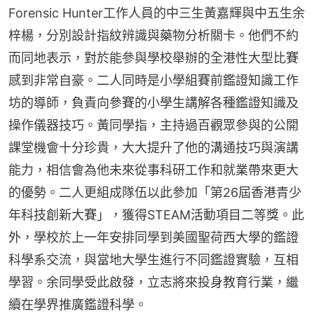
Forensic Hunter工作人員的中三生黃嘉輝與中五生余
梓楊，分別設計指紋辨識與藥物分析關卡。他們不約
而同地表示，對於能參與學校舉辦的全港性大型比賽
感到非常自豪。二人同時是小學組賽前鑑證知識工作
坊的導師，負責向參賽的小學生講解各種鑑證知識及
操作儀器技巧。黃同學指，主持過百觀眾參與的公開
課堂機會十分珍貴，大大提升了他的溝通技巧與演講
能力，相信會為他未來從事科研工作和就業帶來更大
的優勢。二人更組成隊伍以此參加「第26屆香港青少
年科技創新大賽」，獲得STEAM活動項目二等獎。此
外，學校於上一年安排同學到美國聖荷西大學的鑑證
科學系交流，與當地大學生進行不同鑑證實驗，互相
學習。余同學受此啟發，立志將來投身教育行業，繼
續在學界推廣鑑證科學。