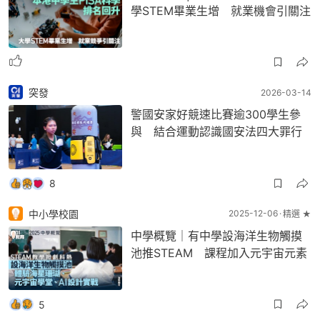
學STEM畢業生增 就業機會引關注
突發
2026-03-14
警國安家好競速比賽逾300學生參
與 結合運動認識國安法四大罪行
8
中小學校園
2025-12-06
精選 ★
中學概覽｜有中學設海洋生物觸摸
池推STEAM 課程加入元宇宙元素
5