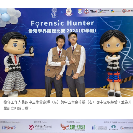
擔任工作人員的中三生黃嘉輝（左）與中五生余梓楊（右）從中汲取經驗，並為升
學訂立明確目標。