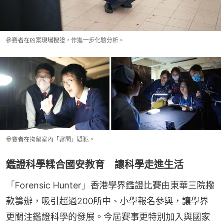
參賽者在凶案現場搜證，作進一步化驗分析。
參賽者在拘留室內「審問」疑犯。
鑑證科學糅合國安教育 讓科學走進生活
「Forensic Hunter」香港學界鑑證比賽由東華三院撥
款籌辦，吸引超過200所中、小學報名參與，讓學界
更關注鑑證科學的發展。今屆賽事更特別加入與國家