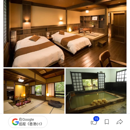
15
在Google
追蹤《香港01》
若葉日式旅館（Ryokan Wakaba）