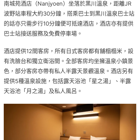
南城苑酒店（Nanjyoen）坐落於黑川溫泉，距離JR
波野站車程大約30分鐘，搭乘巴士到黑川溫泉巴士站
的話亦只需步行10分鐘便可抵達酒店，酒店亦有提供
巴士站接送服務及免費停車場。
酒店提供12間客房，所有日式客房都有舖榻榻米，設
有洗臉台和獨立衛浴間。全部客房均坐擁溫泉小鎮景
色，部分客房亦帶有私人半露天景觀溫泉。酒店另有
提供5種溫泉設施，包括露天浴池「星之湯」、半露
天浴池「月之湯」及私人風呂。