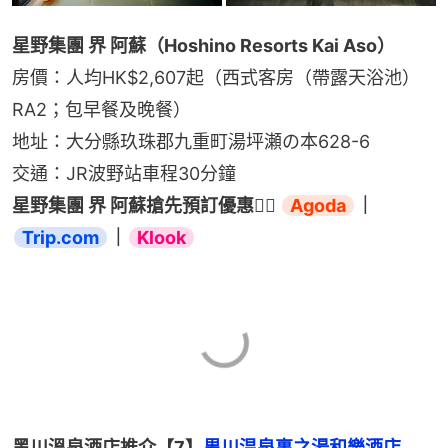
星野集團 界 阿蘇（Hoshino Resorts Kai Aso）
房價：人均HK$2,607起（西式客房（帶露天浴池）
RA2；包早餐及晚餐）
地址：大分縣玖珠郡九重町湯坪瀬の本628-6
交通：JR波野站車程30分鐘
星野集團 界 阿蘇搶先預訂優惠👉🏻 
Agoda
｜
Trip.com
｜
Klook
黑川溫泉酒店推介【7】
黒川温泉裏之湯和樂酒店