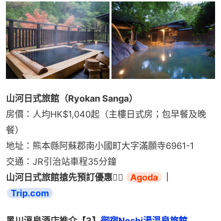
山河日式旅館（Ryokan Sanga）
房價：人均HK$1,040起（主樓日式房；包早餐及晚
餐）
地址：熊本縣阿蘇郡南小國町大字滿願寺6961-1
交通：JR引治站車程35分鐘
山河日式旅館搶先預訂優惠👉🏻 
Agoda
｜
Trip.com
黑川溫泉酒店推介【3】
御宿Noshi湯温泉旅館