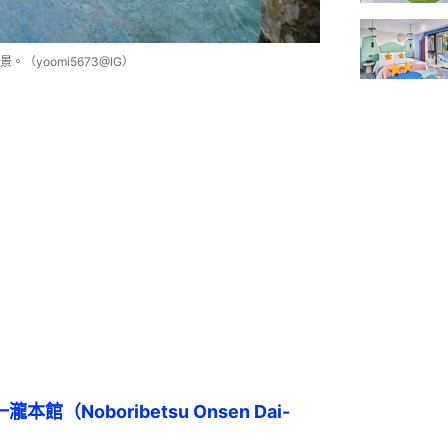
yoomi5673@IG）
館（Noboribetsu Onsen Dai-