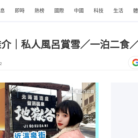
息
即時
熱榜
國際
中國
科技
生活
體
推介｜私人風呂賞雪／一泊二食
2