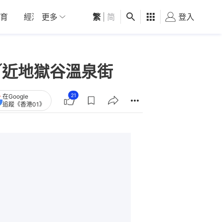
育
經濟
更多
01深圳
繁
觀點
|
简
健康
好食玩飛
登入
女
／近地獄谷溫泉街
21
在Google
追蹤《香港01》