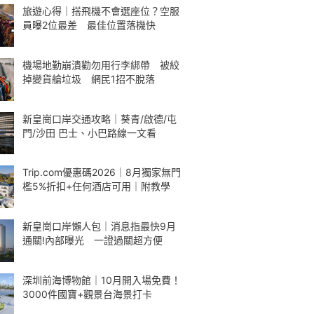
旅遊心得｜搭飛機不會選座位？空服
員曝2位最差 最佳位置落機快
機場地勤崩潰勸勿用行李綁帶 被絞
掉變貨艙垃圾 網民1招不脫落
新皇崗口岸交通攻略｜葵青/啟德/屯
門/沙田 巴士、小巴路線一文看
Trip.com優惠碼2026｜8月獨家無門
檻5%折扣+任何酒店可用｜附教學
新皇崗口岸懶人包｜消息指最快9月
通關!內部曝光 一證過關超方便
深圳前海博物館｜10月開入場免費！
3000件國寶+觀景台海景打卡