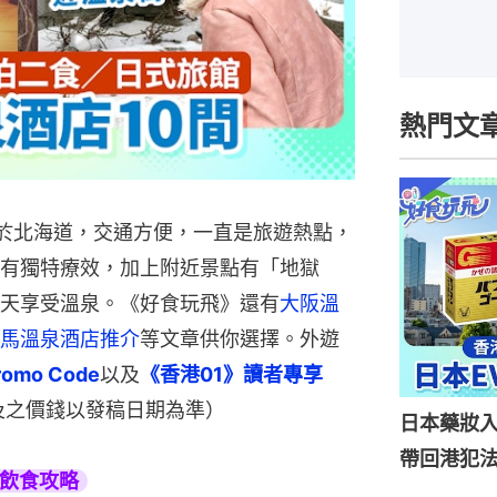
熱門文
於北海道，交通方便，一直是旅遊熱點，
有獨特療效，加上附近景點有「地獄
天享受溫泉。《好食玩飛》還有
大阪溫
馬溫泉酒店推介
等文章供你選擇。外遊
mo Code
以及
《香港01》讀者專享
及之價錢以發稿日期為準）
日本藥妝
帶回港犯法
旅遊飲食攻略