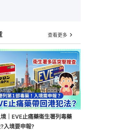
章
查看更多
入境｜EVE止痛藥衛生署列毒藥
?入境要申報?