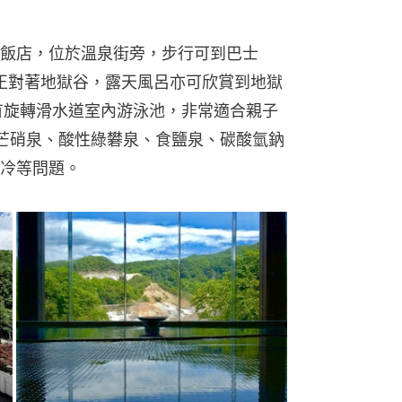
飯店，位於溫泉街旁，步行可到巴士
場正對著地獄谷，露天風呂亦可欣賞到地獄
有旋轉滑水道室內游泳池，非常適合親子
芒硝泉、酸性綠礬泉、食鹽泉、碳酸氫鈉
冷等問題。