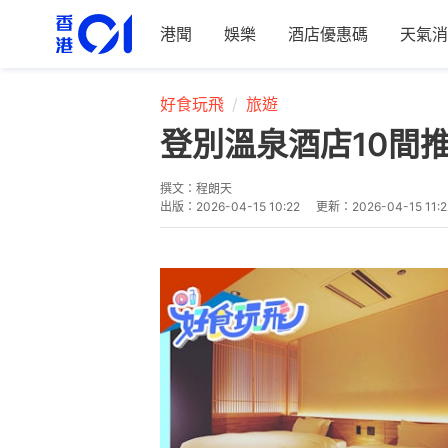
港聞
娛樂
酒店優惠碼
天氣消
好食玩飛
旅遊
登別溫泉酒店10間
撰文：
程朗天
出版：
2026-04-15 10:22
更新：
2026-04-15 11:2