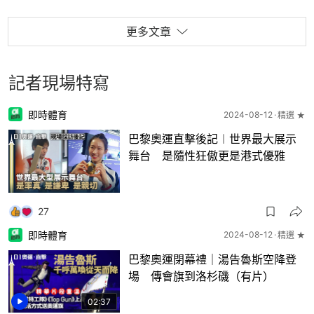
更多文章
記者現場特寫
即時體育
2024-08-12
精選 ★
巴黎奧運直擊後記︱世界最大展示
舞台 是隨性狂傲更是港式優雅
27
即時體育
2024-08-12
精選 ★
巴黎奧運閉幕禮｜湯告魯斯空降登
場 傳會旗到洛杉磯（有片）
02:37