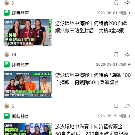
6
即時體育
2026-06-01
精選 ★
游泳環地中海賽｜何詩蓓200自繼
續無敵三站全封后 共摘4金4銀
14
即時體育
2026-05-31
精選 ★
游泳環地中海賽｜何詩蓓巴塞站100
自摘銀 何甄陶50自登頒獎台
6
即時體育
2026-05-29
精選 ★
游泳環地中海賽｜何詩蓓奪兩金
50自先封后 200自再破大會紀錄