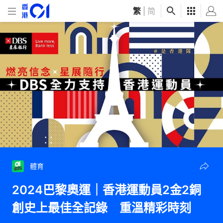
繁
|
简
體育
2024巴黎奧運｜香港運動員2金2銅
創史上最佳全記錄 重溫精彩時刻