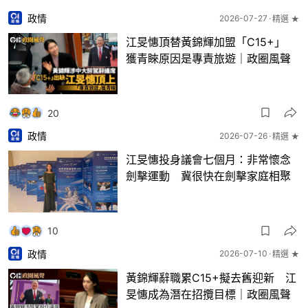
政情
2026-07-27
精選 ★
江旻憓頂替黃錦輝加盟「C15+」
獲青睞原因是專責旅遊｜政圈風聲
20
政情
2026-07-26
精選 ★
江旻憓投身議會七個月：非常懷念
劍擊運動 冀很快在劍擊家庭相聚
10
政情
2026-07-10
精選 ★
黃錦輝辭職累C15+擬去舊迎新 江
旻憓成為潛在招攬目標｜政圈風聲