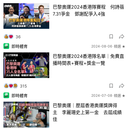
巴黎奧運2024香港隊賽程 何詩蓓
7.31爭金 鄧謝配爭入4強
36
即時體育
2024-08-06
精選 ★
巴黎奧運2024香港隊名單｜免費直
播時間表+賽程+獎金一覽
315
即時體育
2024-07-08
精選 ★
巴黎奧運｜歷屆香港奧運獎牌得
主 李麗珊史上第一金 去屆成績
佳