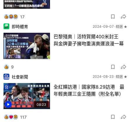
17
即時體育
2024-09-07
精選 ★
巴黎殘奧｜活特賀爾400米封王
與金牌妻子擁吻重演奧運浪漫一幕
9
社會新聞
2024-08-23
精選 ★
全紅嬋訪港｜國家隊8.29訪港 最
年輕奧運三金王隨團（附全名單）
08:23
117