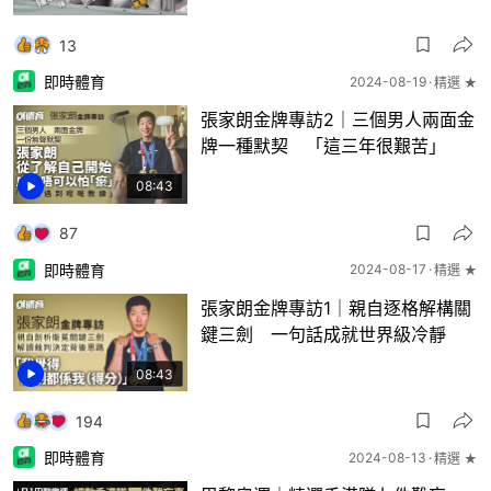
13
即時體育
2024-08-19
精選 ★
張家朗金牌專訪2｜三個男人兩面金
牌一種默契 「這三年很艱苦」
08:43
87
即時體育
2024-08-17
精選 ★
張家朗金牌專訪1｜親自逐格解構關
鍵三劍 一句話成就世界級冷靜
08:43
194
即時體育
2024-08-13
精選 ★