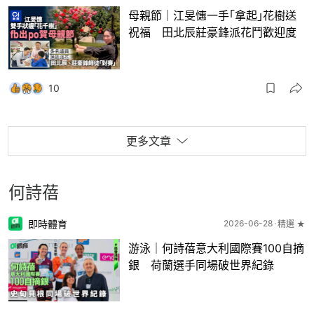
母親節｜江旻憓一手｢拿起｣花樹送
祝福 田北辰莊豪鋒派花鬥歡迎度
10
更多文章
何詩蓓
即時體育
2026-06-28
精選 ★
游泳｜何詩蓓意大利國際賽100自摘
銀 荷蘭選手同場破世界紀錄