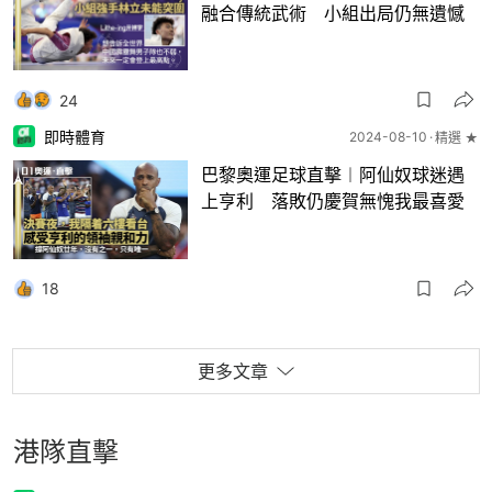
融合傳統武術 小組出局仍無遺憾
24
即時體育
2024-08-10
精選 ★
巴黎奧運足球直擊︱阿仙奴球迷遇
上亨利 落敗仍慶賀無愧我最喜愛
18
更多文章
港隊直擊