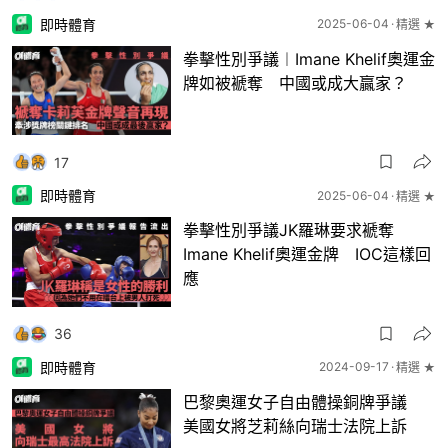
即時體育
2025-06-04
精選 ★
拳擊性別爭議︱Imane Khelif奧運金
牌如被褫奪 中國或成大贏家？
17
即時體育
2025-06-04
精選 ★
拳擊性別爭議JK羅琳要求褫奪
Imane Khelif奧運金牌 IOC這樣回
應
36
即時體育
2024-09-17
精選 ★
巴黎奧運女子自由體操銅牌爭議
美國女將芝莉絲向瑞士法院上訴