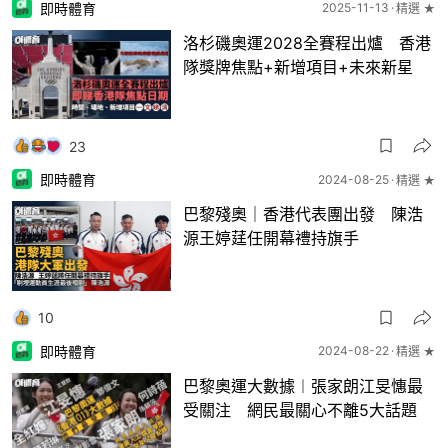
即時體育
2025-11-13
精選 ★
洛杉磯奧運2028全賽程出爐 香港
隊獎牌焦點+新增項目+未來新星
23
即時體育
2024-08-25
精選 ★
巴黎殘奧｜香港代表團出發 陳浩
源王婷莛任開幕禮持旗手
10
即時體育
2024-08-22
精選 ★
巴黎奧運大數據︱張家朗江旻憓最
受關注 網民最關心不離5大話題