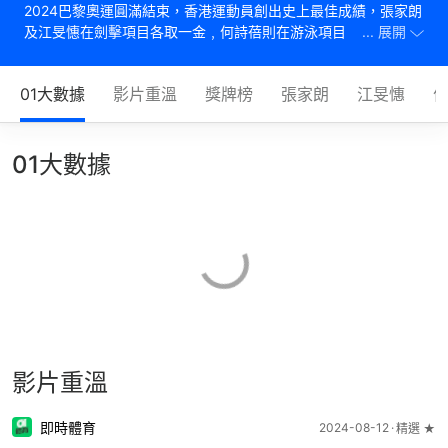
2024巴黎奧運圓滿結束，香港運動員創出史上最佳成績，張家朗
及江旻憓在劍擊項目各取一金﹐何詩蓓則在游泳項目獨取兩銅，
... 展開
此外羽毛球、乒乓球及跆拳道等運動項目都創出佳績。本專頁持
續更新香港運動員最新消息，以及2028洛杉磯奧運最新情報。
01大數據
影片重溫
獎牌榜
張家朗
江旻憓
01大數據
影片重溫
即時體育
2024-08-12
精選 ★