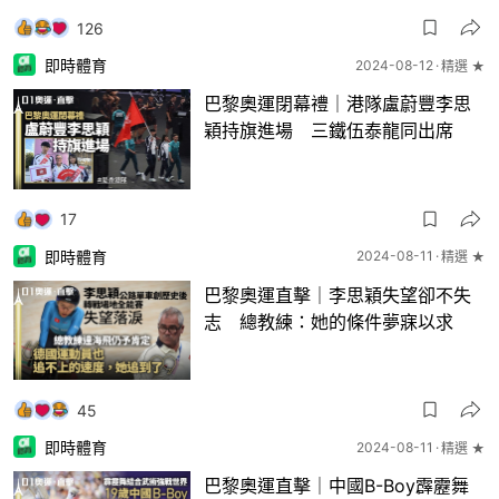
126
即時體育
2024-08-12
精選 ★
巴黎奧運閉幕禮｜港隊盧蔚豐李思
穎持旗進場 三鐵伍泰龍同出席
17
即時體育
2024-08-11
精選 ★
巴黎奧運直擊｜李思穎失望卻不失
志 總教練：她的條件夢寐以求
45
即時體育
2024-08-11
精選 ★
巴黎奧運直擊｜中國B-Boy霹靂舞