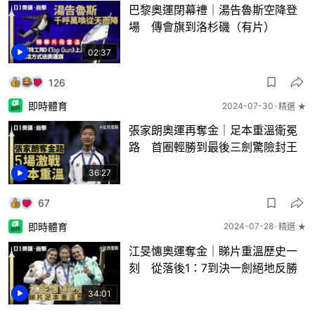
巴黎奧運閉幕禮｜湯告魯斯空降登
場 傳會旗到洛杉磯（有片）
02:37
126
即時體育
2024-07-30
精選 ★
張家朗奧運再奪金｜足本重溫衛冕
路 首圈輕勝到最後三劍驚險封王
36:27
67
即時體育
2024-07-28
精選 ★
江旻憓奧運奪金｜睇片重溫歷史一
刻 從落後1：7到決一劍絕地反勝
34:01