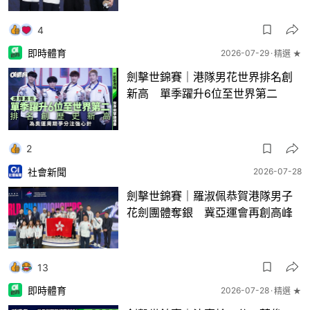
4
即時體育
2026-07-29
精選 ★
劍擊世錦賽｜港隊男花世界排名創
新高 單季躍升6位至世界第二
2
社會新聞
2026-07-28
劍擊世錦賽｜羅淑佩恭賀港隊男子
花劍團體奪銀 冀亞運會再創高峰
13
即時體育
2026-07-28
精選 ★