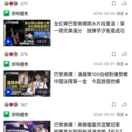
377
即時體育
2024-08-06
精選 ★
全紅嬋巴黎奧運跳水片段重溫｜第
一跳完美滿分 挫陳芋汐衛冕成功
08:23
273
即時體育
2024-08-01
精選 ★
巴黎奧運｜潘展樂100自絕對優勢奪
中國泳隊第一金 今屆首個世績
15:39
167
即時體育
2024-08-02
精選 ★
巴黎奧運｜黃雅瓊贏完混雙冠軍
即獲男友劉雨辰浪漫求婚【有片】