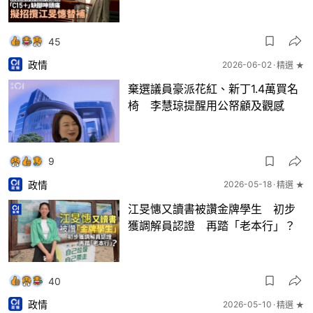
45
政情
2026-06-02
精選 ★
棄選議員豪派花紅、新丁1.4萬買名
椅 李慧琼提醒用公帑顧及觀感
9
政情
2026-05-18
精選 ★
江旻憓又讀書被讚金牌學生 初步
獲調解員認證 再踏「老本行」？
40
政情
2026-05-10
精選 ★