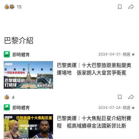
15
巴黎介紹
即時體育
2024-04-01
精選 ★
巴黎奧運｜十大巴黎旅遊景點變奧
運場地 張家朗入大皇宮爭衛冕
4
即時體育
2024-07-24
精選 ★
巴黎奧運︱十大焦點巨星介紹附賽
程 祖高域續尋金法國新菲比斯