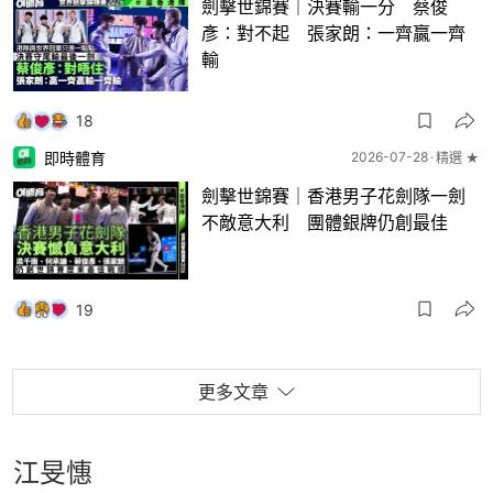
劍擊世錦賽｜決賽輸一分 蔡俊
彥：對不起 張家朗：一齊贏一齊
輸
18
即時體育
2026-07-28
精選 ★
劍擊世錦賽｜香港男子花劍隊一劍
不敵意大利 團體銀牌仍創最佳
19
更多文章
江旻憓