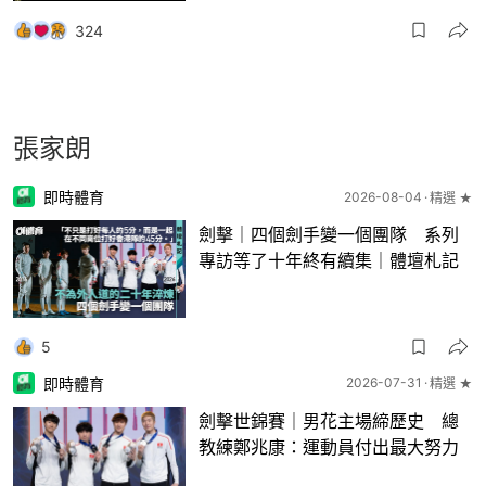
324
張家朗
即時體育
2026-08-04
精選 ★
劍擊｜四個劍手變一個團隊 系列
專訪等了十年終有續集｜體壇札記
5
即時體育
2026-07-31
精選 ★
劍擊世錦賽｜男花主場締歷史 總
教練鄭兆康：運動員付出最大努力