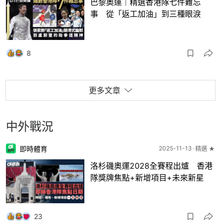
巴黎奧運｜精選香港隊七件難忘
事 從「返工加油」到三種眼淚
8
更多文章
中外戰況
即時體育
2025-11-13
精選 ★
洛杉磯奧運2028全賽程出爐 香港
隊獎牌焦點+新增項目+未來新星
23